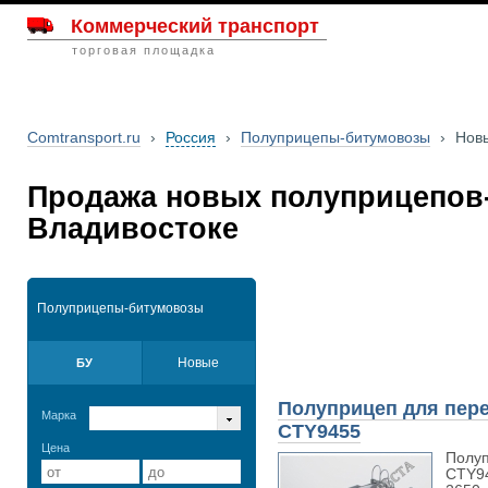
Коммерческий транспорт
торговая площадка
Comtransport.ru
›
Россия
›
Полуприцепы-битумовозы
›
Нов
Продажа новых полуприцепов
Владивостоке
Полуприцепы-битумовозы
Новые
БУ
Полуприцеп для пер
Марка
CTY9455
Цена
Полуп
CTY94