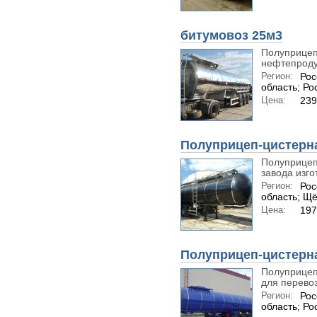
битумовоз 25м3
Полуприцеп
нефтепроду
Регион:
Рос
область; Ро
Цена:
239
Полуприцеп-цистерн
Полуприцеп
завода изго
Регион:
Рос
область; Щ
Цена:
197
Полуприцеп-цистерн
Полуприцеп
для перевозк
Регион:
Рос
область; Ро