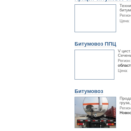
Техни
битум
Регион
Цена:
Битумовоз ППЦ
V цист.
Сечение
Регион:
област
Цена:
Битумовоз
Прода
груза,
Регион
Новос