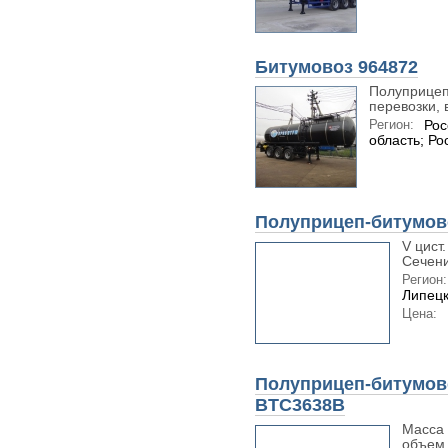
Битумовоз 964872
Полуприцеп
перевозки, 
Регион:
Рос
область; Ро
Полуприцеп-битумов
V цист.
Сечение
Регион:
Липецк
Цена:
Полуприцеп-битумов
BTC3638B
Масса 
объем ц