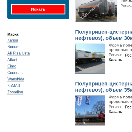
2650м
Регион
Полуприцеп-цистерна
Марка:
нефтевоз), объем 30
Капри
Форма попе
Bonum
продольного
Ali Riza Usta
Регион:
Рос
Казань
Atlant
Cimc
Сеспель
Wanshida
Полуприцеп-цистерна
КаМАЗ
нефтевоз), объем 35
Zoomlion
Форма попе
продольного
Регион:
Рос
Казань