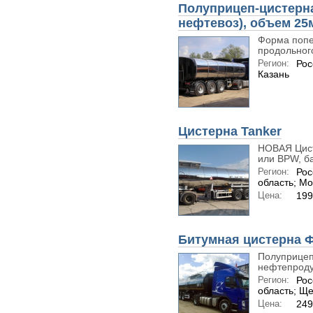
Полуприцеп-цистерна
нефтевоз), объем 25
Форма попе
продольного
Регион:
Рос
Казань
Цистерна Tanker
НОВАЯ Цист
или BPW, б
Регион:
Рос
область; Мо
Цена:
199
Битумная цистерна 
Полуприцеп
нефтепродук
Регион:
Рос
область; Щ
Цена:
249